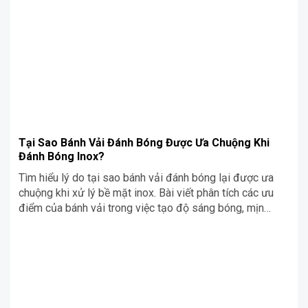
xe, kim loại, và nhiều loại bề mặt khác để đạt được độ
sáng bóng hoàn hảo.
Tại Sao Bánh Vải Đánh Bóng Được Ưa Chuộng Khi
Đánh Bóng Inox?
Tìm hiểu lý do tại sao bánh vải đánh bóng lại được ưa
chuộng khi xử lý bề mặt inox. Bài viết phân tích các ưu
điểm của bánh vải trong việc tạo độ sáng bóng, mịn
màng và hoàn thiện bề mặt inox hiệu quả.