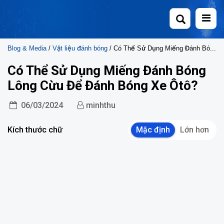
Skip
to
content
Blog & Media
/
Vật liệu đánh bóng
/ Có Thể Sử Dụng Miếng Đánh Bóng Lông Cừu Để Đánh Bóng Xe Ôtô?
Có Thể Sử Dụng Miếng Đánh Bóng
Lông Cừu Để Đánh Bóng Xe Ôtô?
06/03/2024
minhthu
Kích thước chữ
Mặc định
Lớn hơn