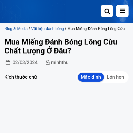
Skip
to
content
Blog & Media
/
Vật liệu đánh bóng
/ Mua Miếng Đánh Bóng Lông Cừu Chất Lượng Ở Đâu?
Mua Miếng Đánh Bóng Lông Cừu
Chất Lượng Ở Đâu?
02/03/2024
minhthu
Kích thước chữ
Mặc định
Lớn hơn