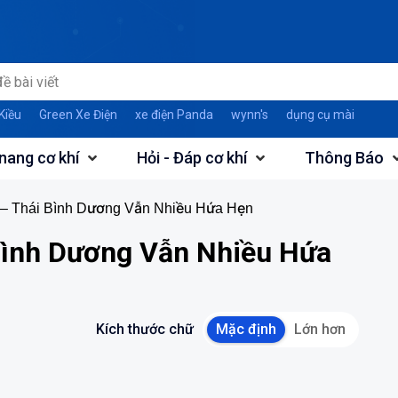
Kiều
Green Xe Điện
xe điện Panda
wynn's
dụng cụ mài
nang cơ khí
Hỏi - Đáp cơ khí
Thông Báo
 – Thái Bình Dương Vẫn Nhiều Hứa Hẹn
Bình Dương Vẫn Nhiều Hứa
Kích thước chữ
Mặc định
Lớn hơn