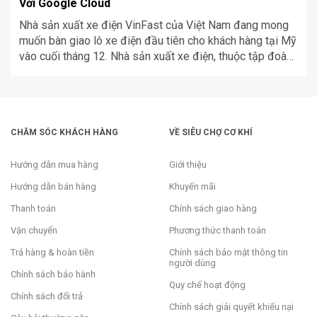
Với Google Cloud
Nhà sản xuất xe điện VinFast của Việt Nam đang mong
muốn bàn giao lô xe điện đầu tiên cho khách hàng tại Mỹ
vào cuối tháng 12. Nhà sản xuất xe điện, thuộc tập đoàn
tư nhân lớn nhất Việt Nam, vừa xuất xưởng lô 999 ô tô
đầu tiên sang Mỹ. VinFast hiện […]
CHĂM SÓC KHÁCH HÀNG
VỀ SIÊU CHỢ CƠ KHÍ
Hướng dẫn mua hàng
Giới thiệu
Hướng dẫn bán hàng
Khuyến mãi
Thanh toán
Chính sách giao hàng
Vận chuyển
Phương thức thanh toán
Trả hàng & hoàn tiền
Chính sách bảo mật thông tin
người dùng
Chính sách bảo hành
Quy chế hoạt động
Chính sách đổi trả
Chính sách giải quyết khiếu nại