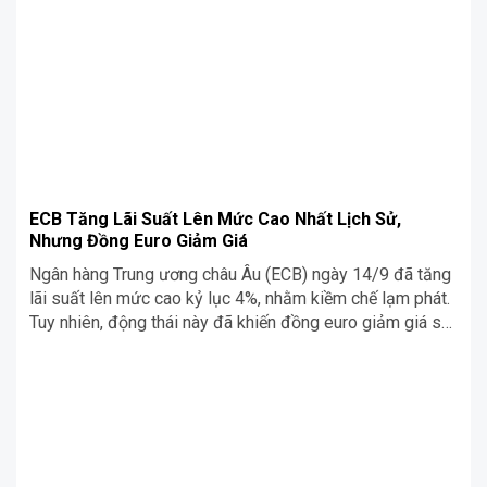
ECB Tăng Lãi Suất Lên Mức Cao Nhất Lịch Sử,
Nhưng Đồng Euro Giảm Giá
Ngân hàng Trung ương châu Âu (ECB) ngày 14/9 đã tăng
lãi suất lên mức cao kỷ lục 4%, nhằm kiềm chế lạm phát.
Tuy nhiên, động thái này đã khiến đồng euro giảm giá so
với USD. Cùng Siêu Chợ Cơ Khí tìm hiểu ngay trong bài
viết dưới đây nhé!