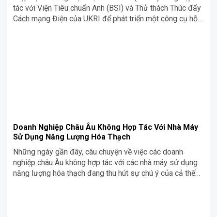
tác với Viện Tiêu chuẩn Anh (BSI) và Thử thách Thúc đẩy
Cách mạng Điện của UKRI để phát triển một công cụ hỗ
trợ AI nhằm giúp các chuyên gia sửa chữa cơ điện đảm
bảo họ sửa chữa được khu vực nguy hiểm động cơ đúng
tiêu chuẩn. Cùng Siêu Chợ Cơ Khí Blog tìm hiểu chi tiết
ngay trong nội dung bài viết dưới đây nhé!
Doanh Nghiệp Châu Âu Không Hợp Tác Với Nhà Máy
Sử Dụng Năng Lượng Hóa Thạch
Những ngày gần đây, câu chuyện về việc các doanh
nghiệp châu Âu không hợp tác với các nhà máy sử dụng
năng lượng hóa thạch đang thu hút sự chú ý của cả thế
giới. Điều này không chỉ là một thông tin quan trọng mà
còn thể hiện một xu hướng quan trọng […]