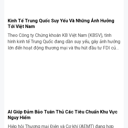
Kinh Tế Trung Quốc Suy Yếu Và Những Ảnh Hưởng
Tới Việt Nam
Theo Công ty Chứng khoán KB Việt Nam (KBSV), tình
hình kinh tế Trung Quốc đang dần suy yếu, gây ảnh hưởng
lớn đến hoạt động thương mại và thu hút đầu tư FDI của
Việt Nam. Nhiều ngành nghề và sản phẩm của Việt Nam
cũng đang phải đối mặt với tình trạng này. Cùng Siêu Chợ
Cơ Khí tìm hiểu sẽ có những ảnh hưởng gì đến Việt Nam
khi nền kinh tế Trung Quốc đang suy yếu dần nhé!
AI Giúp Đảm Bảo Tuân Thủ Các Tiêu Chuẩn Khu Vực
Nguy Hiểm
Hiệp hội Thương mại Điện và Cơ khí (AEMT) đang hợp