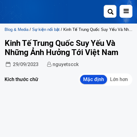
Skip
to
content
Blog & Media
/
Sự kiện nổi bật
/ Kinh Tế Trung Quốc Suy Yếu Và Những Ảnh Hưởng Tới Việt Nam
Kinh Tế Trung Quốc Suy Yếu Và
Những Ảnh Hưởng Tới Việt Nam
29/09/2023
nguyetscck
Kích thước chữ
Mặc định
Lớn hơn