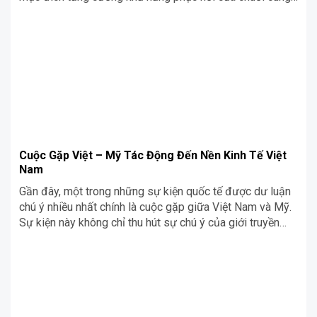
ứng cho các mặt hàng quan trọng như thuốc, khoáng sản
và chất bán dẫn. Cùng Siêu Chợ Cơ Khí Blog tìm hiểu chi
tiết ngay trong nội dung bài viết dưới đây nhé!
Cuộc Gặp Việt – Mỹ Tác Động Đến Nền Kinh Tế Việt
Nam
Gần đây, một trong những sự kiện quốc tế được dư luận
chú ý nhiều nhất chính là cuộc gặp giữa Việt Nam và Mỹ.
Sự kiện này không chỉ thu hút sự chú ý của giới truyền
thông, mà còn có những tác động mạnh mẽ đến nền kinh
tế Việt Nam trong giai […]