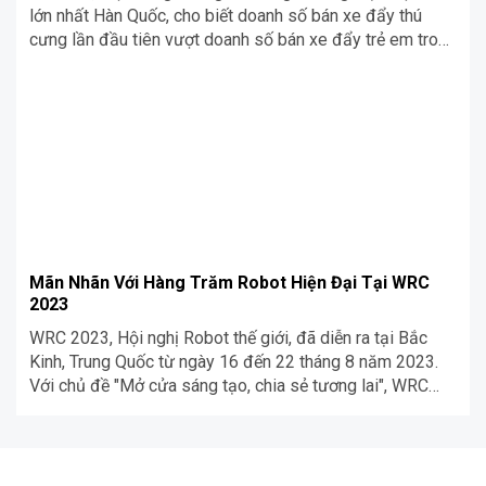
lớn nhất Hàn Quốc, cho biết doanh số bán xe đẩy thú
cưng lần đầu tiên vượt doanh số bán xe đẩy trẻ em trong
năm 2023. Cùng Siêu Chợ Cơ Khí Blog tìm hiểu ngay
trong bài viết dưới đây nhé!
Mãn Nhãn Với Hàng Trăm Robot Hiện Đại Tại WRC
2023
WRC 2023, Hội nghị Robot thế giới, đã diễn ra tại Bắc
Kinh, Trung Quốc từ ngày 16 đến 22 tháng 8 năm 2023.
Với chủ đề "Mở cửa sáng tạo, chia sẻ tương lai", WRC
2023 đã thu hút sự quan tâm của đông đảo công chúng
Trung Quốc và thế giới. Cùng Siêu Chợ Cơ Khí Blog xem
lại những khoảnh khắc đáng nhớ trong hội nghị trên nhé!