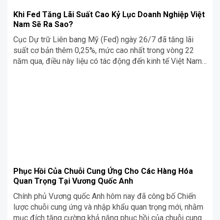
Khi Fed Tăng Lãi Suất Cao Kỷ Lục Doanh Nghiệp Việt
Nam Sẽ Ra Sao?
Cục Dự trữ Liên bang Mỹ (Fed) ngày 26/7 đã tăng lãi
suất cơ bản thêm 0,25%, mức cao nhất trong vòng 22
năm qua, điều này liệu có tác động đến kinh tế Việt Nam?
Các doanh nghiệp Việt Nam sẽ cần chuẩn bị những gì để
đối phó chủ động với các ảnh hưởng từ đợt điều chỉnh lãi
suất từ FED? Cùng Siêu Chợ Cơ Khí tìm hiểu ngay trong
nội dung sau đây nhé!
Phục Hồi Của Chuỗi Cung Ứng Cho Các Hàng Hóa
Quan Trọng Tại Vương Quốc Anh
Chính phủ Vương quốc Anh hôm nay đã công bố Chiến
lược chuỗi cung ứng và nhập khẩu quan trọng mới, nhằm
mục đích tăng cường khả năng phục hồi của chuỗi cung