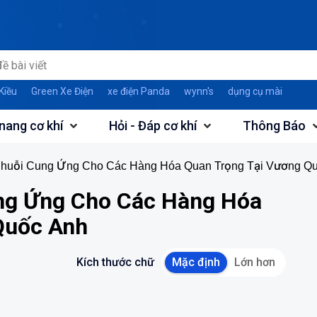
Kiều
Green Xe Điện
xe điện Panda
wynn's
dụng cụ mài
nang cơ khí
Hỏi - Đáp cơ khí
Thông Báo
Chuỗi Cung Ứng Cho Các Hàng Hóa Quan Trọng Tại Vương Q
ng Ứng Cho Các Hàng Hóa
Quốc Anh
Kích thước chữ
Mặc định
Lớn hơn