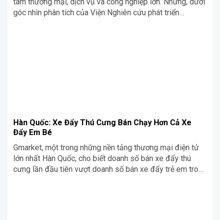
tâm thương mại, dịch vụ và công nghiệp lớn. Nhưng, dưới
góc nhìn phân tích của Viện Nghiên cứu phát triển
TP.HCM, liệu thành phố này có tiếp tục giữ vững tốc độ
tăng trưởng của mình trong những tháng cuối năm 2023
không? Cùng sàn thương mại điên tử Siêu Chợ Cơ Khí
tìm hiểu ngay trong bài viết dưới đây nhé!
Hàn Quốc: Xe Đẩy Thú Cưng Bán Chạy Hơn Cả Xe
Đẩy Em Bé
Gmarket, một trong những nền tảng thương mại điện tử
lớn nhất Hàn Quốc, cho biết doanh số bán xe đẩy thú
cưng lần đầu tiên vượt doanh số bán xe đẩy trẻ em trong
năm 2023. Cùng Siêu Chợ Cơ Khí Blog tìm hiểu ngay
trong bài viết dưới đây nhé!