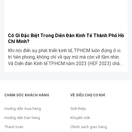
Có Gì Đặc Biệt Trong Diễn Đàn Kinh Tế Thành Phố Hồ
Chí Minh?
Khi nói đến sự phát triển kinh tế, TP.HCM luôn đứng ở vị
trí tiên phong, không chỉ về quy mô mà còn về tầm nhìn.
Và Diễn đàn Kinh tế TP.HCM năm 2023 (HEF 2023) chắc
chắn sẽ trở thành sự kiện nổi bật, đại diện cho cam kết
này. Cùng Siêu Chợ Cơ […]
CHĂM SÓC KHÁCH HÀNG
VỀ SIÊU CHỢ CƠ KHÍ
Hướng dẫn mua hàng
Giới thiệu
Hướng dẫn bán hàng
Khuyến mãi
Thanh toán
Chính sách giao hàng