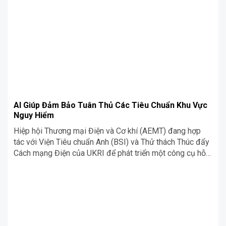
ứng cho các mặt hàng quan trọng như thuốc, khoáng sản
và chất bán dẫn. Cùng Siêu Chợ Cơ Khí Blog tìm hiểu chi
tiết ngay trong nội dung bài viết dưới đây nhé!
AI Giúp Đảm Bảo Tuân Thủ Các Tiêu Chuẩn Khu Vực
Nguy Hiểm
Hiệp hội Thương mại Điện và Cơ khí (AEMT) đang hợp
tác với Viện Tiêu chuẩn Anh (BSI) và Thử thách Thúc đẩy
Cách mạng Điện của UKRI để phát triển một công cụ hỗ
trợ AI nhằm giúp các chuyên gia sửa chữa cơ điện đảm
bảo họ sửa chữa được khu vực nguy hiểm động cơ đúng
tiêu chuẩn. Cùng Siêu Chợ Cơ Khí Blog tìm hiểu chi tiết
ngay trong nội dung bài viết dưới đây nhé!