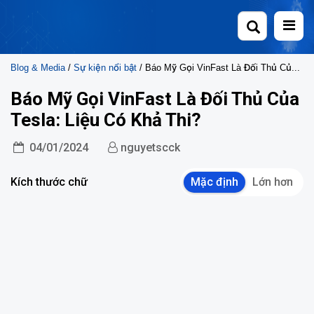
Skip
to
content
Blog & Media
/
Sự kiện nổi bật
/ Báo Mỹ Gọi VinFast Là Đối Thủ Của Tesla: Liệu Có Khả Thi?
Báo Mỹ Gọi VinFast Là Đối Thủ Của
Tesla: Liệu Có Khả Thi?
04/01/2024
nguyetscck
Kích thước chữ
Mặc định
Lớn hơn