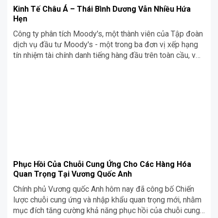
Kinh Tế Châu Á – Thái Bình Dương Vẫn Nhiều Hứa
Hẹn
Công ty phân tích Moody's, một thành viên của Tập đoàn
dịch vụ đầu tư Moody's - một trong ba đơn vị xếp hạng
tín nhiệm tài chính danh tiếng hàng đầu trên toàn cầu, vừa
công bố báo cáo mới liên quan đến tình hình kinh tế trong
khu vực châu Á - Thái Bình Dương. Cùng Siêu Chợ Cơ Khí
tìm hiểu ngay trong bài viết dưới đây nhé!
Phục Hồi Của Chuỗi Cung Ứng Cho Các Hàng Hóa
Quan Trọng Tại Vương Quốc Anh
Chính phủ Vương quốc Anh hôm nay đã công bố Chiến
lược chuỗi cung ứng và nhập khẩu quan trọng mới, nhằm
mục đích tăng cường khả năng phục hồi của chuỗi cung