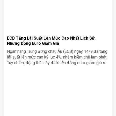
ECB Tăng Lãi Suất Lên Mức Cao Nhất Lịch Sử,
Nhưng Đồng Euro Giảm Giá
Ngân hàng Trung ương châu Âu (ECB) ngày 14/9 đã tăng
lãi suất lên mức cao kỷ lục 4%, nhằm kiềm chế lạm phát.
Tuy nhiên, động thái này đã khiến đồng euro giảm giá so
với USD. Cùng Siêu Chợ Cơ Khí tìm hiểu ngay trong bài
viết dưới đây nhé!