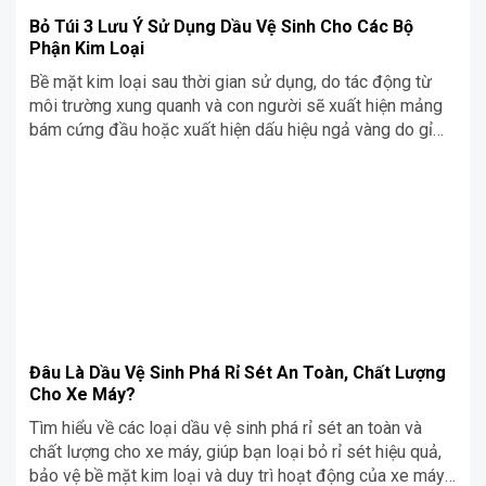
Bỏ Túi 3 Lưu Ý Sử Dụng Dầu Vệ Sinh Cho Các Bộ
Phận Kim Loại
Bề mặt kim loại sau thời gian sử dụng, do tác động từ
môi trường xung quanh và con người sẽ xuất hiện mảng
bám cứng đầu hoặc xuất hiện dấu hiệu ngả vàng do gỉ
sét. Sử dụng hóa chất tẩy rửa kim loại vệ sinh bề mặt
được coi là biện pháp hữu hiệu để lấy lại bề mặt kim loại
sạch, đẹp và mới như ban đầu. Cùng Siêu Chợ Cơ Khí lưu
ý bỏ túi 3 lưu ý sử dụng dầu vệ sinh cho các bộ phận kim
loại
Đâu Là Dầu Vệ Sinh Phá Rỉ Sét An Toàn, Chất Lượng
Cho Xe Máy?
Tìm hiểu về các loại dầu vệ sinh phá rỉ sét an toàn và
chất lượng cho xe máy, giúp bạn loại bỏ rỉ sét hiệu quả,
bảo vệ bề mặt kim loại và duy trì hoạt động của xe máy