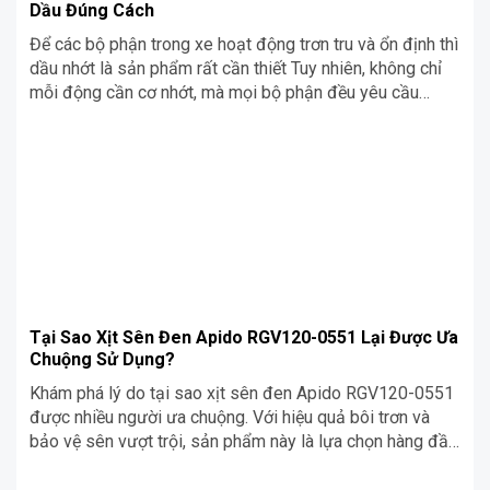
Dầu Đúng Cách
Để các bộ phận trong xe hoạt động trơn tru và ổn định thì
dầu nhớt là sản phẩm rất cần thiết Tuy nhiên, không chỉ
mỗi động cần cơ nhớt, mà mọi bộ phận đều yêu cầu
những loại nhớt chuyên dụng khác nhau mà chủ xe cần
biết để sử dụng và bảo dưỡng xe tốt hơn. Trong bài viết
dưới, Siêu Chợ Cơ Khí sẽ chia sẻ những điều bạn cần biết
về các loại sản phẩm này.
Tại Sao Xịt Sên Đen Apido RGV120-0551 Lại Được Ưa
Chuộng Sử Dụng?
Khám phá lý do tại sao xịt sên đen Apido RGV120-0551
được nhiều người ưa chuộng. Với hiệu quả bôi trơn và
bảo vệ sên vượt trội, sản phẩm này là lựa chọn hàng đầu
cho xe máy!