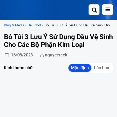
Skip
to
content
Blog & Media
/
Dầu nhớt
/ Bỏ Túi 3 Lưu Ý Sử Dụng Dầu Vệ Sinh Cho Các Bộ Phận Kim Loại
Bỏ Túi 3 Lưu Ý Sử Dụng Dầu Vệ Sinh
Cho Các Bộ Phận Kim Loại
16/08/2023
nguyetscck
Kích thước chữ
Mặc định
Lớn hơn