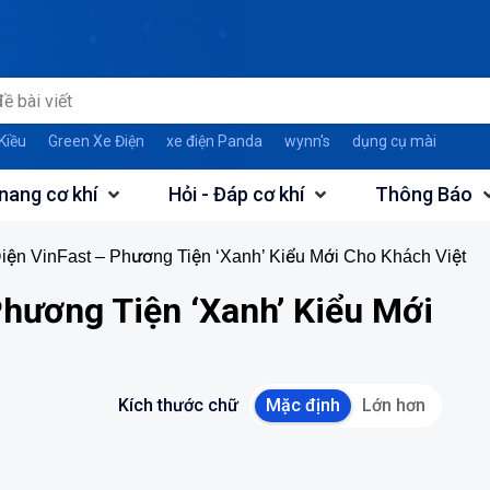
Kiều
Green Xe Điện
xe điện Panda
wynn's
dụng cụ mài
nang cơ khí
Hỏi - Đáp cơ khí
Thông Báo
iện VinFast – Phương Tiện ‘Xanh’ Kiểu Mới Cho Khách Việt
Phương Tiện ‘Xanh’ Kiểu Mới
Kích thước chữ
Mặc định
Lớn hơn