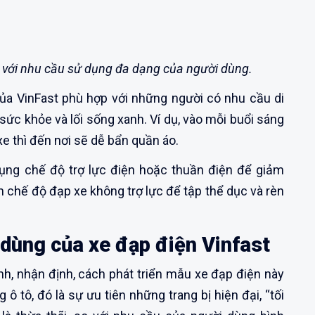
 với nhu cầu sử dụng đa dạng của người dùng.
ủa VinFast phù hợp với những người có nhu cầu di
ức khỏe và lối sống xanh. Ví dụ, vào mỗi buổi sáng
xe thì đến nơi sẽ dễ bẩn quần áo.
ụng chế độ trợ lực điện hoặc thuần điện để giảm
ển chế độ đạp xe không trợ lực để tập thể dục và rèn
 dùng của xe đạp điện Vinfast
Anh, nhận định, cách phát triển mẫu xe đạp điện này
ô tô, đó là sự ưu tiên những trang bị hiện đại, “tối