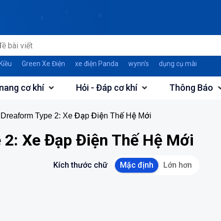
Kiều
Green Xe Điện
xe điện Panda
wynn's
dụng cụ mài
nang cơ khí
Hỏi - Đáp cơ khí
Thông Báo
 Dreaform Type 2: Xe Đạp Điện Thế Hệ Mới
 2: Xe Đạp Điện Thế Hệ Mới
Kích thước chữ
Mặc định
Lớn hơn