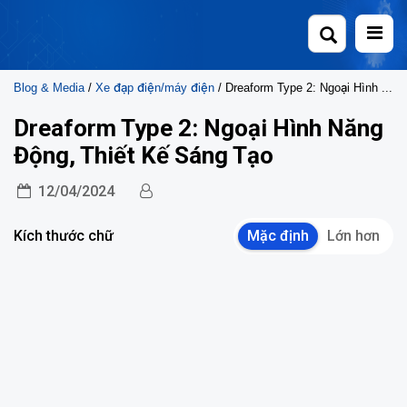
Skip
to
content
Blog & Media
/
Xe đạp điện/máy điện
/ Dreaform Type 2: Ngoại Hình Năng Động, Thiết Kế Sáng Tạo
Dreaform Type 2: Ngoại Hình Năng
Động, Thiết Kế Sáng Tạo
12/04/2024
Kích thước chữ
Mặc định
Lớn hơn