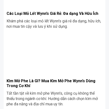
Các Loại Mỏ Lết Wynn’s Giá Rẻ: Đa dạng Và Hữu Ích
Khám phá các loại mỏ lết Wynn's giá rẻ đa dạng, hữu ích,
nơi mua tin cậy và lưu ý khi sử dụng.
Kìm Mở Phe Là Gì? Mua Kìm Mở Phe Wynn’s Dùng
Trong Cơ Khí
Tất tần tật về kìm mở phe Wynn's, công cụ không thể
thiếu trong ngành cơ khí. Hướng dẫn cách chọn kìm mở
phe đa năng và địa chỉ mua uy tín.