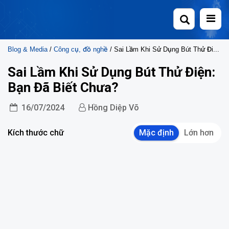
Skip
to
content
Blog & Media
/
Công cụ, đồ nghề
/ Sai Lầm Khi Sử Dụng Bút Thử Điện: Bạn Đã Biết Chưa?
Sai Lầm Khi Sử Dụng Bút Thử Điện:
Bạn Đã Biết Chưa?
16/07/2024
Hồng Diệp Võ
Kích thước chữ
Mặc định
Lớn hơn