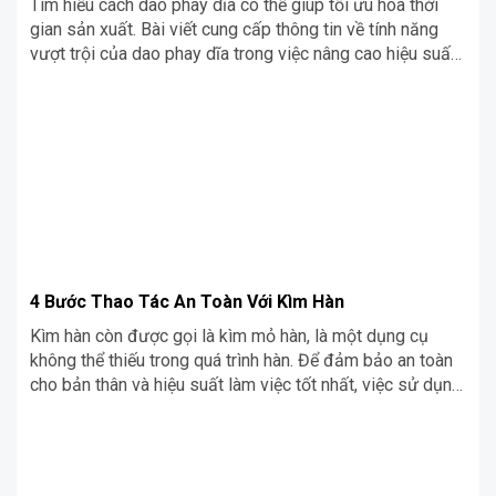
Tìm hiểu cách dao phay dĩa có thể giúp tối ưu hóa thời
gian sản xuất. Bài viết cung cấp thông tin về tính năng
vượt trội của dao phay dĩa trong việc nâng cao hiệu suất
và rút ngắn quy trình gia công.
4 Bước Thao Tác An Toàn Với Kìm Hàn
Kìm hàn còn được gọi là kìm mỏ hàn, là một dụng cụ
không thể thiếu trong quá trình hàn. Để đảm bảo an toàn
cho bản thân và hiệu suất làm việc tốt nhất, việc sử dụng
kìm hàn cần tuân thủ đúng quy trình. Trong bài viết dưới
đây, Siêu Chợ Cơ Khí sẽ chia sẻ với bạn 4 bước thao tác
an toàn với kìm hàn để nâng cao hiệu suất công việc nhé!