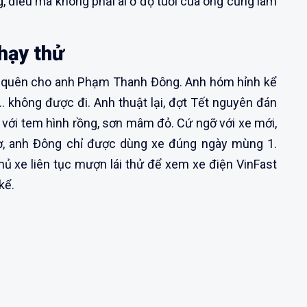
, điều mà không phải ai ở độ tuổi của ông cũng làm
hạy thử
ó quên cho anh Phạm Thanh Đông. Anh hóm hỉnh kể
i… không được đi. Anh thuật lại, đợt Tết nguyên đán
e với tem hình rồng, sơn mâm đỏ. Cứ ngỡ với xe mới,
ờ, anh Đông chỉ được dùng xe đúng ngày mùng 1.
hủ xe liên tục mượn lái thử để xem xe điện VinFast
kể.