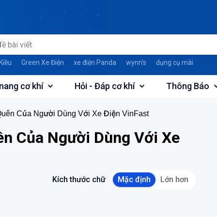
Kiều
Green Xe Điện
xe điện Panda
wynn's
dụng cụ mài
nang cơ khí
Hỏi - Đáp cơ khí
Thông Báo
uên Của Người Dùng Với Xe Điện VinFast
n Của Người Dùng Với Xe
Kích thước chữ
Mặc định
Lớn hơn