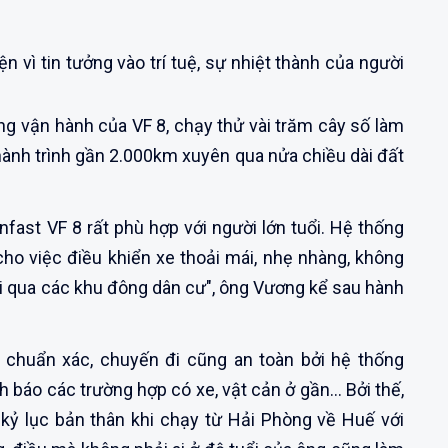
 vì tin tưởng vào trí tuệ, sự nhiệt thành của người
ăng vận hành của VF 8, chạy thử vài trăm cây số làm
hành trình gần 2.000km xuyên qua nửa chiều dài đất
nfast VF 8 rất phù hợp với người lớn tuổi. Hệ thống
ho việc điều khiển xe thoải mái, nhẹ nhàng, không
i qua các khu đông dân cư", ông Vương kể sau hành
 chuẩn xác, chuyến đi cũng an toàn bởi hệ thống
 báo các trường hợp có xe, vật cản ở gần… Bởi thế,
á kỷ lục bản thân khi chạy từ Hải Phòng về Huế với