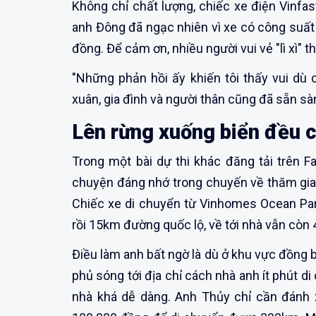
Không chỉ chất lượng, chiếc xe điện Vinfa
anh Đông đã ngạc nhiên vì xe có công suất
đồng. Để cảm ơn, nhiều người vui vẻ "lì xì" 
"Những phản hồi ấy khiến tôi thấy vui dù 
xuân, gia đình và người thân cũng đã sẵn sàn
Lên rừng xuống biển đều c
Trong một bài dự thi khác đăng tải trên F
chuyện đáng nhớ trong chuyến về thăm gia đ
Chiếc xe di chuyển từ Vinhomes Ocean Pa
rồi 15km đường quốc lộ, về tới nhà vẫn còn
Điều làm anh bất ngờ là dù ở khu vực đồng 
phủ sóng tới địa chỉ cách nhà anh ít phút d
nhà khá dễ dàng. Anh Thủy chỉ cần đánh x