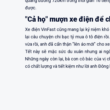
quãng đường 720km trong thời gian 16 tiếng
được.
"Cả họ" mượn xe điện để c
Xe điện VinFast cũng mang lại kỷ niệm kh
lại câu chuyện chi bạc tỷ mua ô tô điện rồ
vừa rồi, anh đã cẩn thận "lên áo mới" cho x
Tết này sẽ mặc sức du xuân nhưng ai ng
Những ngày còn lại, bà con cô bác của vị c
có chất lượng và tiết kiệm như lời anh Đông 