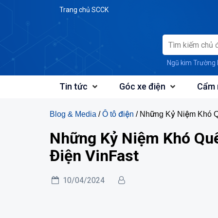
Skip
Trang chủ SCCK
to
content
Ngũ kim Trường 
Tin tức
Góc xe điện
Cẩm 
Blog & Media
/
Ô tô điện
/ Những Kỷ Niệm Khó Q
Những Kỷ Niệm Khó Quê
Điện VinFast
10/04/2024