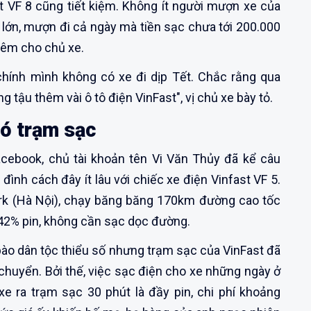
st VF 8 cũng tiết kiệm. Không ít người mượn xe của
 lớn, mượn đi cả ngày mà tiền sạc chưa tới 200.000
thêm cho chủ xe.
chính mình không có xe đi dịp Tết. Chắc rằng qua
g tậu thêm vài ô tô điện VinFast", vị chủ xe bày tỏ.
ó trạm sạc
acebook, chủ tài khoản tên Vi Văn Thủy đã kể câu
ình cách đây ít lâu với chiếc xe điện Vinfast VF 5.
rk (Hà Nội), chạy băng băng 170km đường cao tốc
 42% pin, không cần sạc dọc đường.
bào dân tộc thiểu số nhưng trạm sạc của VinFast đã
i chuyển. Bởi thế, việc sạc điện cho xe những ngày ở
e ra trạm sạc 30 phút là đầy pin, chi phí khoảng