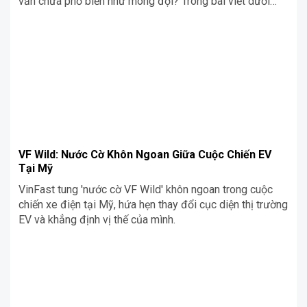
vẫn chưa phổ biến như mong đợi? Trong bài viết dưới
đây, Siêu Chợ Cơ Khí Blog sẽ đưa ra những lí do và giải
thích cho sự thiếu hấp dẫn của công nghệ này trong
ngành công nghiệp ôtô.
VF Wild: Nước Cờ Khôn Ngoan Giữa Cuộc Chiến EV
Tại Mỹ
VinFast tung 'nước cờ VF Wild' khôn ngoan trong cuộc
chiến xe điện tại Mỹ, hứa hẹn thay đổi cục diện thị trường
EV và khẳng định vị thế của mình.