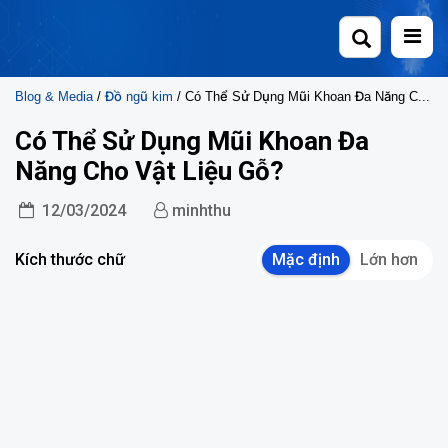
Skip
to
content
Blog & Media
/
Đồ ngũ kim
/ Có Thể Sử Dụng Mũi Khoan Đa Năng Cho Vật Liệu Gỗ?
Có Thể Sử Dụng Mũi Khoan Đa
Năng Cho Vật Liệu Gỗ?
12/03/2024
minhthu
Kích thước chữ
Mặc định
Lớn hơn