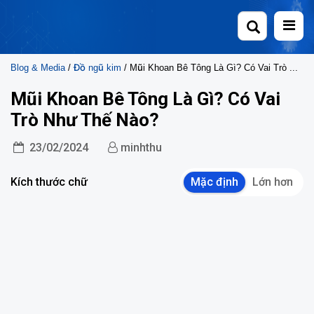
Skip
to
content
Blog & Media
/
Đồ ngũ kim
/ Mũi Khoan Bê Tông Là Gì? Có Vai Trò Như Thế Nào?
Mũi Khoan Bê Tông Là Gì? Có Vai
Trò Như Thế Nào?
23/02/2024
minhthu
Kích thước chữ
Mặc định
Lớn hơn