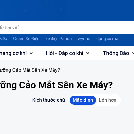
Kiều
Green Xe Điện
xe điện Panda
wynn's
dụng cụ mài
nang cơ khí
Hỏi - Đáp cơ khí
Thông Báo
Dưỡng Cảo Mắt Sên Xe Máy?
ỡng Cảo Mắt Sên Xe Máy?
Kích thước chữ
Mặc định
Lớn hơn