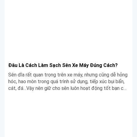
Đâu Là Cách Làm Sạch Sên Xe Máy Đúng Cách?
Sên dĩa rất quan trọng trên xe máy, nhưng cũng dễ hỏng
hóc, hao mòn trong quá trình sử dụng, tiếp xúc bụi bẩn,
cát, đá…Vậy nên giữ cho sên luôn hoạt động tốt bạn cần
biết cách vệ sinh đúng cách. Bài viết này, Siêu Chợ Cơ
Khí sẽ chia sẻ với bạn cách làm sạch sên xe máy đơn
giản và hiệu quả nhất nhé!