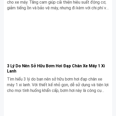
cho xe máy. Tăng cam giúp cải thiện hiệu suất động cơ,
giảm tiếng ồn và bảo vệ máy, nhưng đi kèm với chi phí và
yêu cầu kỹ thuật cao.
3 Lý Do Nên Sở Hữu Bơm Hơi Đạp Chân Xe Máy 1 Xi
Lanh
Tìm hiểu 3 lý do bạn nên sở hữu bơm hơi đạp chân xe
máy 1 xi lanh. Với thiết kế nhỏ gọn, dễ sử dụng và tiện lợi
cho mọi tình huống khẩn cấp, bơm hơi này là công cụ
hữu ích cho mọi chủ xe máy.