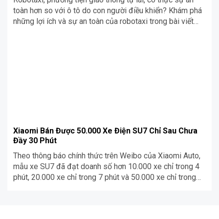
toàn hơn so với ô tô do con người điều khiển? Khám phá
những lợi ích và sự an toàn của robotaxi trong bài viết
này.
Xiaomi Bán Được 50.000 Xe Điện SU7 Chỉ Sau Chưa
Đầy 30 Phút
Theo thông báo chính thức trên Weibo của Xiaomi Auto,
mẫu xe SU7 đã đạt doanh số hơn 10.000 xe chỉ trong 4
phút, 20.000 xe chỉ trong 7 phút và 50.000 xe chỉ trong
27 phút. Trang Sina Technology cho biết, sau buổi ra mắt
xe Xiaomi hôm nay, CEO Lei Jun đã trả […]