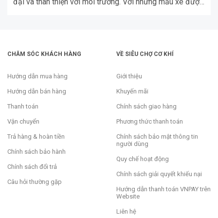
đại và thân thiện với môi trường. Với những mẫu xe được
trang bị công nghệ tiên tiến, hiệu suất vượt trội và kiểu
dáng thời thượng, VinFast không chỉ đáp ứng nhu […]
CHĂM SÓC KHÁCH HÀNG
VỀ SIÊU CHỢ CƠ KHÍ
Hướng dẫn mua hàng
Giới thiệu
Hướng dẫn bán hàng
Khuyến mãi
Thanh toán
Chính sách giao hàng
Vận chuyển
Phương thức thanh toán
Trả hàng & hoàn tiền
Chính sách bảo mật thông tin
người dùng
Chính sách bảo hành
Quy chế hoạt động
Chính sách đổi trả
Chính sách giải quyết khiếu nại
Câu hỏi thường gặp
Hướng dẫn thanh toán VNPAY trên
Website
Liên hệ