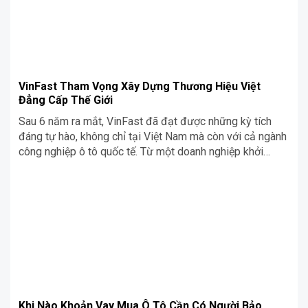
VinFast Tham Vọng Xây Dựng Thương Hiệu Việt
Đẳng Cấp Thế Giới
Sau 6 năm ra mắt, VinFast đã đạt được những kỳ tích
đáng tự hào, không chỉ tại Việt Nam mà còn với cả ngành
công nghiệp ô tô quốc tế. Từ một doanh nghiệp khởi
nghiệp đến hãng xe điện có tầm vóc toàn cầu, niêm yết
trên sàn giao dịch chứng khoán NASDAQ […]
Khi Nào Khoản Vay Mua Ô Tô Cần Có Người Bảo