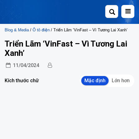
Skip
to
content
Blog & Media
/
Ô tô điện
/ Triển Lãm ‘VinFast – Vì Tương Lai Xanh’
Triển Lãm ‘VinFast – Vì Tương Lai
Xanh’
11/04/2024
Kích thước chữ
Mặc định
Lớn hơn