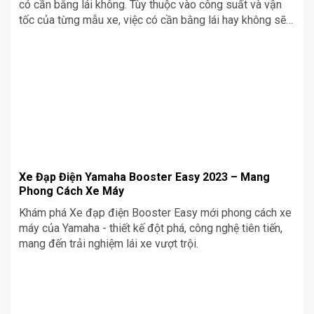
có cần bằng lái không. Tùy thuộc vào công suất và vận
tốc của từng mẫu xe, việc có cần bằng lái hay không sẽ
có những quy định riêng. Đối với một số mẫu xe máy
điện VinFast có công suất và […]
Xe Đạp Điện Yamaha Booster Easy 2023 – Mang
Phong Cách Xe Máy
Khám phá Xe đạp điện Booster Easy mới phong cách xe
máy của Yamaha - thiết kế đột phá, công nghệ tiên tiến,
mang đến trải nghiệm lái xe vượt trội.