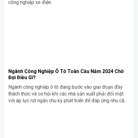
công nghiệp xe điện.
Ngành Công Nghiệp Ô Tô Toàn Cầu Năm 2024 Chờ
Đợi Điều Gì?
Ngành công nghiệp ô tô đang bước vào giai đoạn đầy
thách thức và cơ hội khi các nhà sản xuất phải đối mặt
với áp lực rút ngắn chu kỳ phát triển để đáp ứng nhu cầu
thị trường toàn cầu. Áp lực này đến từ sự cạnh tranh gay
gắt giữa các nhà sản xuất ô tô truyền thống với các công
ty Trung Quốc, cùng với yêu cầu tuân thủ quy định an ninh
mạng mới của Liên hợp quốc và nhu cầu phát triển các hệ
thống trên chip tiên tiến.