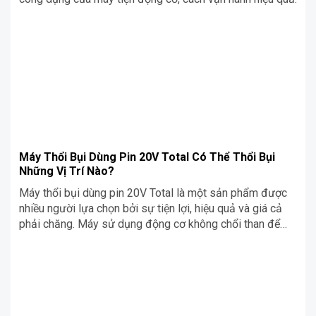
Máy Thổi Bụi Dùng Pin 20V Total Có Thể Thổi Bụi
Những Vị Trí Nào?
Máy thổi bụi dùng pin 20V Total là một sản phẩm được
nhiều người lựa chọn bởi sự tiện lợi, hiệu quả và giá cả
phải chăng. Máy sử dụng động cơ không chổi than để
tạo ra lực thổi mạnh mẽ, giúp thổi bay bụi bẩn một cách
nhanh chóng và hiệu quả. Vậy máy thổi bụi dùng pin 20V
Total có thể thổi bụi ở những vị trí nào? Cùng Siêu Chợ
Cơ Khí Blog tìm hiểu chi tiết ngay trong nội dung bài viết
dưới đây nhé!