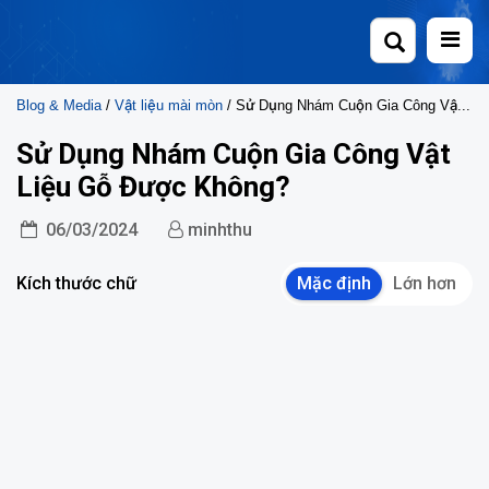
Skip
to
content
Blog & Media
/
Vật liệu mài mòn
/ Sử Dụng Nhám Cuộn Gia Công Vật Liệu Gỗ Được Không?
Sử Dụng Nhám Cuộn Gia Công Vật
Liệu Gỗ Được Không?
06/03/2024
minhthu
Kích thước chữ
Mặc định
Lớn hơn