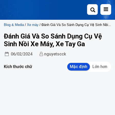
Skip
to
content
Blog & Media
/
Xe máy
/ Đánh Giá Và So Sánh Dụng Cụ Vệ Sinh Nồi Xe Máy, Xe Tay Ga
Đánh Giá Và So Sánh Dụng Cụ Vệ
Sinh Nồi Xe Máy, Xe Tay Ga
06/02/2024
nguyetscck
Kích thước chữ
Mặc định
Lớn hơn