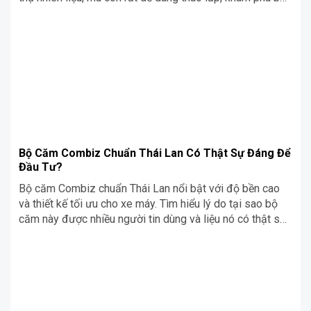
nồi Racing Yamaha Exciter 135 đang rất phổ biến trên thị
trường này cùng Siêu Chợ Cơ Khí nhé!
Bộ Căm Combiz Chuẩn Thái Lan Có Thật Sự Đáng Để
Đầu Tư?
Bộ căm Combiz chuẩn Thái Lan nổi bật với độ bền cao
và thiết kế tối ưu cho xe máy. Tìm hiểu lý do tại sao bộ
căm này được nhiều người tin dùng và liệu nó có thật sự
đáng để đầu tư cho xe của bạn hay không.