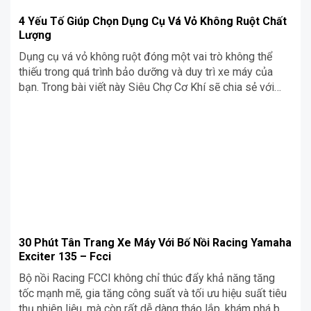
4 Yếu Tố Giúp Chọn Dụng Cụ Vá Vỏ Không Ruột Chất
Lượng
Dụng cụ vá vỏ không ruột đóng một vai trò không thể
thiếu trong quá trình bảo dưỡng và duy trì xe máy của
bạn. Trong bài viết này Siêu Chợ Cơ Khí sẽ chia sẻ với
bạn làm thế nào để lựa chọn dụng cụ vá vỏ không ruột
chất lượng nhé!
30 Phút Tân Trang Xe Máy Với Bố Nồi Racing Yamaha
Exciter 135 – Fcci
Bộ nồi Racing FCCI không chỉ thúc đẩy khả năng tăng
tốc mạnh mẽ, gia tăng công suất và tối ưu hiệu suất tiêu
thụ nhiên liệu, mà còn rất dễ dàng tháo lắp, khám phá bố