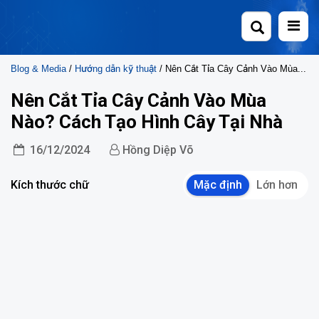
Skip
to
content
Blog & Media
/
Hướng dẫn kỹ thuật
/ Nên Cắt Tỉa Cây Cảnh Vào Mùa Nào? Cách Tạo Hình Cây Tại Nhà
Nên Cắt Tỉa Cây Cảnh Vào Mùa
Nào? Cách Tạo Hình Cây Tại Nhà
16/12/2024
Hồng Diệp Võ
Kích thước chữ
Mặc định
Lớn hơn