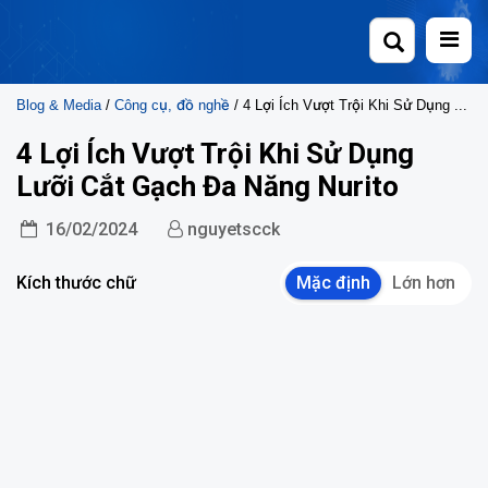
Skip
to
content
Blog & Media
/
Công cụ, đồ nghề
/ 4 Lợi Ích Vượt Trội Khi Sử Dụng Lưỡi Cắt Gạch Đa Năng Nurito
4 Lợi Ích Vượt Trội Khi Sử Dụng
Lưỡi Cắt Gạch Đa Năng Nurito
16/02/2024
nguyetscck
Kích thước chữ
Mặc định
Lớn hơn