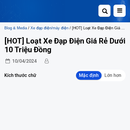
Skip
to
content
Blog & Media
/
Xe đạp điện/máy điện
/ [HOT] Loạt Xe Đạp Điện Giá Rẻ Dưới 10 Triệu Đồng
[HOT] Loạt Xe Đạp Điện Giá Rẻ Dưới
10 Triệu Đồng
10/04/2024
Kích thước chữ
Mặc định
Lớn hơn