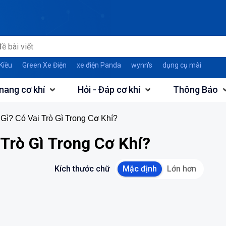
Kiều
Green Xe Điện
xe điện Panda
wynn's
dụng cụ mài
nang cơ khí
Hỏi - Đáp cơ khí
Thông Báo
Gì? Có Vai Trò Gì Trong Cơ Khí?
Trò Gì Trong Cơ Khí?
Kích thước chữ
Mặc định
Lớn hơn