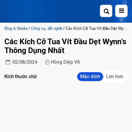
Skip
to
content
Blog & Media
/
Công cụ, đồ nghề
/ Các Kích Cỡ Tua Vít Đầu Dẹt Wynn’s Thông Dụng Nhất
Các Kích Cỡ Tua Vít Đầu Dẹt Wynn’s
Thông Dụng Nhất
02/08/2024
Hồng Diệp Võ
Kích thước chữ
Mặc định
Lớn hơn