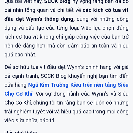
Qua bài viết này,
SCCK Blog
hy vọng rằng bạn đã có
cái nhìn tổng quan và chi tiết về
các kích cỡ tua vít
đầu dẹt Wynn's thông dụng,
cùng với những công
dụng và cấu tạo của từng loại. Việc lựa chọn đúng
kích cỡ tua vít không chỉ giúp công việc của bạn trở
nên dễ dàng hơn mà còn đảm bảo an toàn và hiệu
quả cao nhất.
Để sở hữu tua vít đầu dẹt Wynn's chính hãng với giá
cả cạnh tranh, SCCK Blog khuyến nghị bạn tìm đến
cửa hàng
Ngũ Kim Trường Kiều trên nền tảng Siêu
Chợ Cơ Khí
. Với sự đồng hành của Wynn's và Siêu
Chợ Cơ Khí, chúng tôi tin rằng bạn sẽ luôn có những
trải nghiệm tuyệt vời và hiệu quả cao trong mọi công
việc sửa chữa, bảo trì.
Hãy ghé thăm