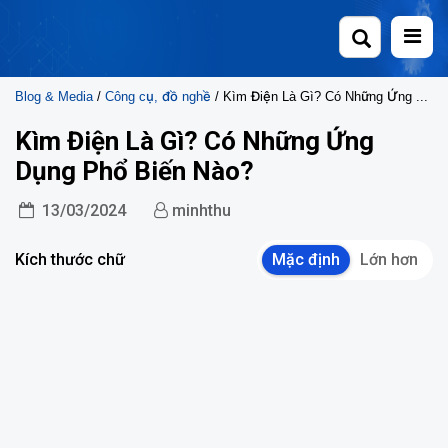
Skip
to
content
Blog & Media
/
Công cụ, đồ nghề
/ Kìm Điện Là Gì? Có Những Ứng Dụng Phổ Biến Nào?
Kìm Điện Là Gì? Có Những Ứng
Dụng Phổ Biến Nào?
13/03/2024
minhthu
Kích thước chữ
Mặc định
Lớn hơn