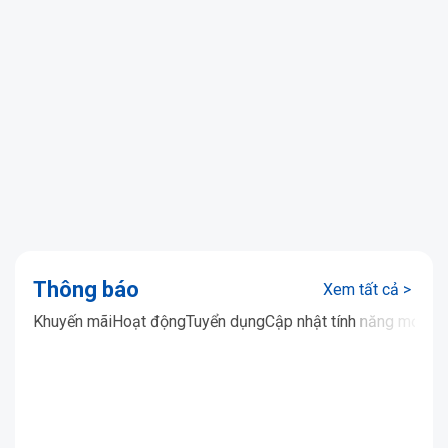
Thông báo
Xem tất cả >
Khuyến mãi
Hoạt động
Tuyển dụng
Cập nhật tính năng mới
Ưu 