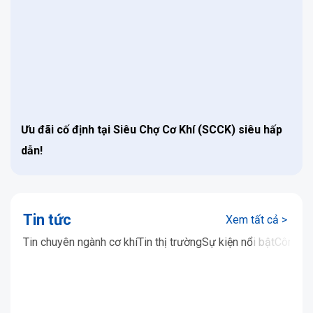
Ưu đãi cố định tại Siêu Chợ Cơ Khí (SCCK) siêu hấp
dẫn!
Tin tức
Xem tất cả >
Tin chuyên ngành cơ khí
Tin thị trường
Sự kiện nổi bật
Công n