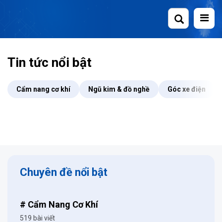
Skip
to
content
Tin tức nổi bật
Cẩm nang cơ khí
Ngũ kim & đồ nghề
Góc xe điện
Chuyên đề nổi bật
# Cẩm Nang Cơ Khí
519 bài viết