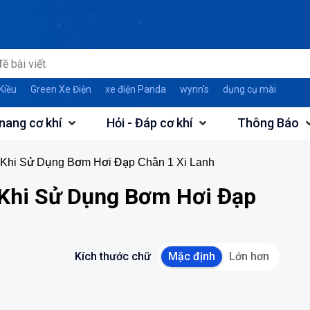
Kiều
Green Xe Điện
xe điện Panda
wynn's
dụng cụ mài
nang cơ khí
Hỏi - Đáp cơ khí
Thông Báo
Khi Sử Dụng Bơm Hơi Đạp Chân 1 Xi Lanh
Khi Sử Dụng Bơm Hơi Đạp
Kích thước chữ
Mặc định
Lớn hơn