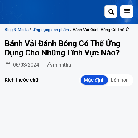
Skip
to
content
Blog & Media
/
Ứng dụng sản phẩm
/ Bánh Vải Đánh Bóng Có Thể Ứng Dụng Cho Những Lĩnh Vực Nào?
Bánh Vải Đánh Bóng Có Thể Ứng
Dụng Cho Những Lĩnh Vực Nào?
06/03/2024
minhthu
Kích thước chữ
Mặc định
Lớn hơn