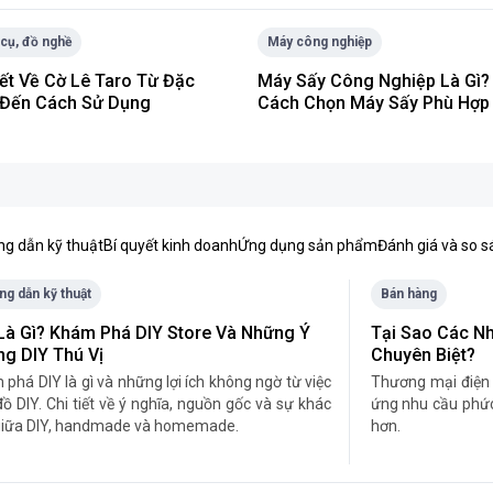
cụ, đồ nghề
Máy công nghiệp
iết Về Cờ Lê Taro Từ Đặc
Máy Sấy Công Nghiệp Là Gì?
Đến Cách Sử Dụng
Cách Chọn Máy Sấy Phù Hợp
g dẫn kỹ thuật
Bí quyết kinh doanh
Ứng dụng sản phẩm
Đánh giá và so 
g dẫn kỹ thuật
Bán hàng
Là Gì? Khám Phá DIY Store Và Những Ý
Tại Sao Các N
g DIY Thú Vị
Chuyên Biệt?
phá DIY là gì và những lợi ích không ngờ từ việc
​Thương mại điện
ồ DIY. Chi tiết về ý nghĩa, nguồn gốc và sự khác
ứng nhu cầu phức
 giữa DIY, handmade và homemade.
hơn.