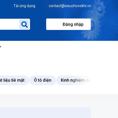
Tải ứng dụng
contact@sieuchocokhi.vn
Đăng nhập
t liệu bề mặt
Ô tô điện
Kinh nghiệm cơ khí
Vật l