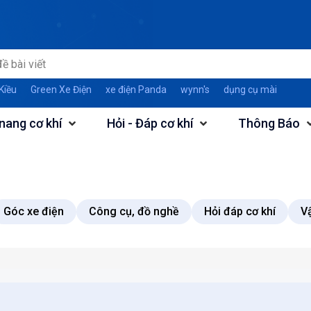
Kiều
Green Xe Điện
xe điện Panda
wynn's
dụng cụ mài
nang cơ khí
Hỏi - Đáp cơ khí
Thông Báo
Góc xe điện
Công cụ, đồ nghề
Hỏi đáp cơ khí
Vậ