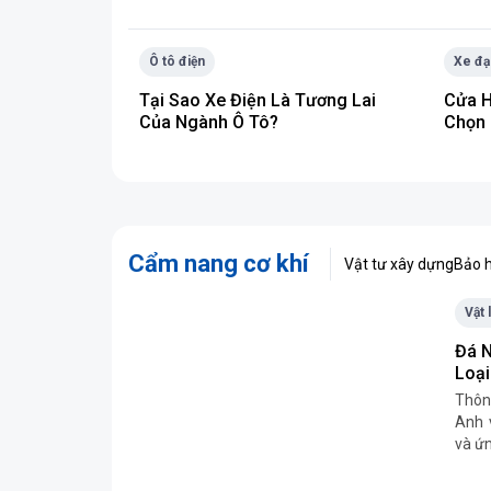
Ô tô điện
Xe đạ
Tại Sao Xe Điện Là Tương Lai
Cửa H
Của Ngành Ô Tô?
Chọn 
Cẩm nang cơ khí
Vật tư xây dựng
Bảo h
Vật 
Đá N
Loại
Thôn
Anh v
và ứn