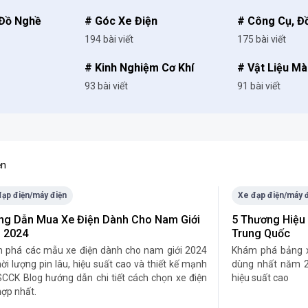
 Đồ Nghề
# Góc Xe Điện
# Công Cụ, Đ
194 bài viết
175 bài viết
# Kinh Nghiệm Cơ Khí
# Vật Liệu M
93 bài viết
91 bài viết
ện
đạp điện/máy điện
Xe đạp điện/máy 
ng Dẫn Mua Xe Điện Dành Cho Nam Giới
5 Thương Hiệu
 2024
Trung Quốc
 phá các mẫu xe điện dành cho nam giới 2024
​Khám phá bảng 
hời lượng pin lâu, hiệu suất cao và thiết kế mạnh
dùng nhất năm 2
SCCK Blog hướng dẫn chi tiết cách chọn xe điện
hiệu suất cao
hợp nhất.