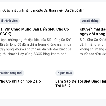
ụng
Cập nhật tính năng mới
Ưu đãi thành viên
Ưu đãi cố định
ãi thành viên
Ưu đãi tháng
ãi VIP Chào Mừng Bạn Đến Siêu Chợ Cơ
Khuyến mãi đặ
(SCCK)
ngày đôi trong
bạn, những người đặc biệt của Siêu Chợ Cơ Khí!
​Siêu Chợ Cơ Khí 
đã sẵn lòng để đắm chìm trong không gian mua
dành riêng cho 
ầy hứng khởi với những ưu đãi VIP đặc biệt của
không chỉ mang 
g tôi chưa? Hãy cùng SCCK Blog khám phá và
muốn tạo điều kiệ
hưởng những trải nghiệm không thể quên tại
! Chào […]
hật tính năng mới
Người mua
Chợ Cơ Khí tích hợp Zalo
Làm Sao Để Tôi Biết Giao Hà
Tới Đâu?