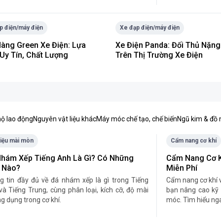
p điện/máy điện
Xe đạp điện/máy điện
àng Green Xe Điện: Lựa
Xe Điện Panda: Đối Thủ Nặng
Uy Tín, Chất Lượng
Trên Thị Trường Xe Điện
ộ lao động
Nguyên vật liệu khác
Máy móc chế tạo, chế biến
Ngũ kim & đồ 
liệu mài mòn
Cẩm nang cơ khí
hám Xếp Tiếng Anh Là Gì? Có Những
Cẩm Nang Cơ K
 Nào?
Miễn Phí
g tin đầy đủ về đá nhám xếp là gì trong Tiếng
​Cẩm nang cơ khí v
à Tiếng Trung, cùng phân loại, kích cỡ, độ mài
bạn nâng cao kỹ 
g dụng trong cơ khí.
móc. Tìm hiểu ng