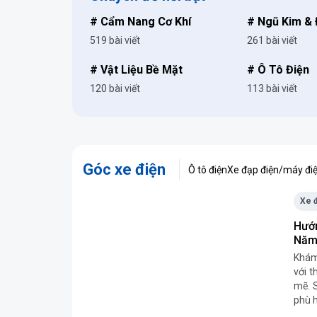
# Cẩm Nang Cơ Khí
# Ngũ Kim &
519 bài viết
261 bài viết
# Vật Liệu Bề Mặt
# Ô Tô Điện
120 bài viết
113 bài viết
Góc xe điện
Ô tô điện
Xe đạp điện/máy đi
Xe 
Hướ
Năm
Khám
với t
mẽ. 
phù 