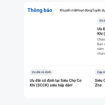
Thông báo
Khuyến mãi
Hoạt động
Tuyển d
Ưu đ
Ưu Đ
Khí 
Chào 
Bạn 
sắm đ
chún
tận 
SCCK
Ưu đãi cố định
Cập n
Ưu đãi cố định tại Siêu Chợ Cơ
Siêu 
Khí (SCCK) siêu hấp dẫn!
Zns