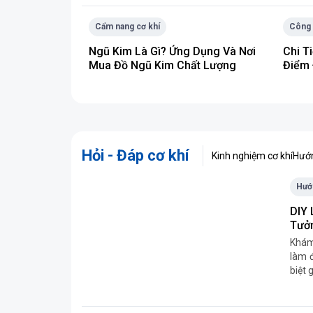
Cẩm nang cơ khí
Công 
Ngũ Kim Là Gì? Ứng Dụng Và Nơi
Chi T
Mua Đồ Ngũ Kim Chất Lượng
Điểm 
Hỏi - Đáp cơ khí
Kinh nghiệm cơ khí
Hướn
Hướn
DIY 
Tưởn
Khám 
làm đ
biệt