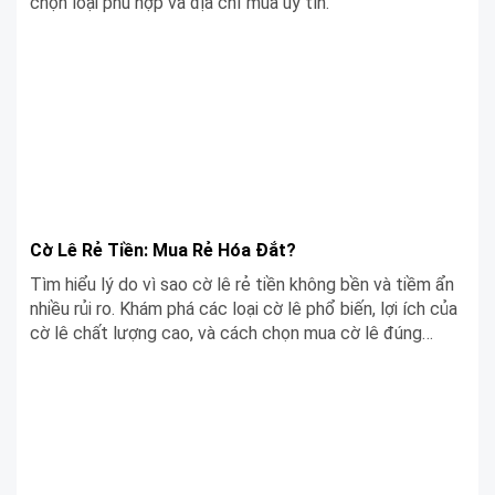
chọn loại phù hợp và địa chỉ mua uy tín.
Cờ Lê Rẻ Tiền: Mua Rẻ Hóa Đắt?
Tìm hiểu lý do vì sao cờ lê rẻ tiền không bền và tiềm ẩn
nhiều rủi ro. Khám phá các loại cờ lê phổ biến, lợi ích của
cờ lê chất lượng cao, và cách chọn mua cờ lê đúng
chuẩn tại Siêu Chợ Cơ Khí.