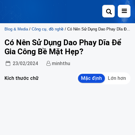
Skip
to
content
Blog & Media
/
Công cụ, đồ nghề
/ Có Nên Sử Dụng Dao Phay Dĩa Để Gia Công Bề Mặt Hẹp?
Có Nên Sử Dụng Dao Phay Dĩa Để
Gia Công Bề Mặt Hẹp?
23/02/2024
minhthu
Kích thước chữ
Mặc định
Lớn hơn