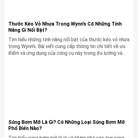
Thước Kéo Vỏ Nhựa Trong Wynn’s Có Những Tính
Năng Gì Nổi Bật?
Tìm hiểu những tính năng nổi bật của thước kéo vỏ nhựa
trong Wynn's. Bài viết cung cấp thông tin chi tiết về ưu
điểm và ứng dụng của công cụ này trong đo lường và
công việc xây dựng.
Súng Bơm Mỡ Là Gì? Có Những Loại Súng Bơm Mỡ
Phổ Biến Nào?
Tìm hiểu súng bơm mỡ là gì và khám phá các loại súng