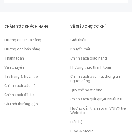
dành cho người bán và khám phá góc đọc mới mẻ với
Blog Siêu Chợ Cơ Khí thiết kế mới thân thiện. Cùng trải
nghiệm và đóng góp ý kiến để Siêu Chợ Cơ Khí ngày
càng hoàn thiện!
CHĂM SÓC KHÁCH HÀNG
VỀ SIÊU CHỢ CƠ KHÍ
Hướng dẫn mua hàng
Giới thiệu
Hướng dẫn bán hàng
Khuyến mãi
Thanh toán
Chính sách giao hàng
Vận chuyển
Phương thức thanh toán
Trả hàng & hoàn tiền
Chính sách bảo mật thông tin
người dùng
Chính sách bảo hành
Quy chế hoạt động
Chính sách đổi trả
Chính sách giải quyết khiếu nại
Câu hỏi thường gặp
Hướng dẫn thanh toán VNPAY trên
Website
Liên hệ
Blog & Media