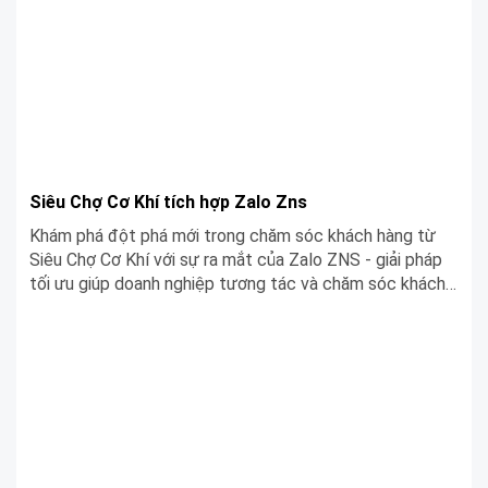
muốn sâu rộng hơn về ngành này. Chào mừng bạn đến với
kho tàng tri thức cơ khí!
Siêu Chợ Cơ Khí tích hợp Zalo Zns
Khám phá đột phá mới trong chăm sóc khách hàng từ
Siêu Chợ Cơ Khí với sự ra mắt của Zalo ZNS - giải pháp
tối ưu giúp doanh nghiệp tương tác và chăm sóc khách
hàng một cách chuyên nghiệp trên nền tảng Zalo. Cùng
tìm hiểu ngay trong bài viết dưới đây nhé!