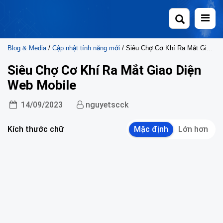
Skip
to
content
Blog & Media
/
Cập nhật tính năng mới
/ Siêu Chợ Cơ Khí Ra Mắt Giao Diện Web Mobile
Siêu Chợ Cơ Khí Ra Mắt Giao Diện
Web Mobile
14/09/2023
nguyetscck
Kích thước chữ
Mặc định
Lớn hơn