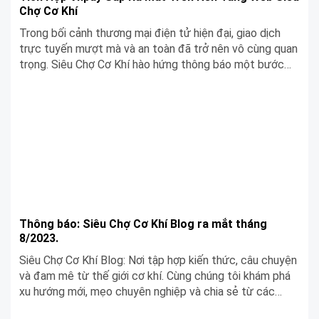
Chợ Cơ Khí
Trong bối cảnh thương mại điện tử hiện đại, giao dịch
trực tuyến mượt mà và an toàn đã trở nên vô cùng quan
trọng. Siêu Chợ Cơ Khí hào hứng thông báo một bước
tiến đột phá giúp tạo nên những trải nghiệm mua sắm
tinh gọn và thuận lợi hơn cho khách hàng chính là việc
tích hợp VNPay trên nền tảng mua sắm trực tuyến của
mình.
Thông báo: Siêu Chợ Cơ Khí Blog ra mắt tháng
8/2023.
Siêu Chợ Cơ Khí Blog: Nơi tập hợp kiến thức, câu chuyện
và đam mê từ thế giới cơ khí. Cùng chúng tôi khám phá
xu hướng mới, mẹo chuyên nghiệp và chia sẻ từ các
chuyên gia hàng đầu. Dành cho những ai yêu cơ khí và