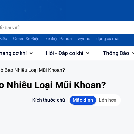
Kiều
Green Xe Điện
xe điện Panda
wynn's
dụng cụ mài
nang cơ khí
Hỏi - Đáp cơ khí
Thông Báo
Có Bao Nhiêu Loại Mũi Khoan?
o Nhiêu Loại Mũi Khoan?
Kích thước chữ
Mặc định
Lớn hơn