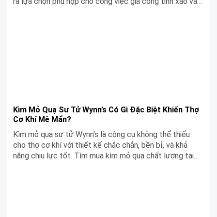
ra lựa chọn phù hợp cho công việc gia công tinh xảo và
hiệu quả.
Kìm Mỏ Quạ Sư Tử Wynn’s Có Gì Đặc Biệt Khiến Thợ
Cơ Khí Mê Mẩn?
Kìm mỏ quạ sư tử Wynn's là công cụ không thể thiếu
cho thợ cơ khí với thiết kế chắc chắn, bền bỉ, và khả
năng chịu lực tốt. Tìm mua kìm mỏ quạ chất lượng tại
Siêu Chợ Cơ Khí.