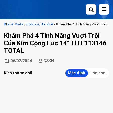
Skip
to
content
Blog & Media
/
Công cụ, đồ nghề
/ Khám Phá 4 Tính Năng Vượt Trội Của Kìm Cộng Lực 14″ THT113146 TOTAL
Khám Phá 4 Tính Năng Vượt Trội
Của Kìm Cộng Lực 14″ THT113146
TOTAL
06/02/2024
CSKH
Kích thước chữ
Mặc định
Lớn hơn