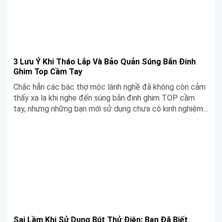
3 Lưu Ý Khi Tháo Lắp Và Bảo Quản Súng Bắn Đinh
Ghim Top Cầm Tay
Chắc hẳn các bác thợ mộc lành nghề đã không còn cảm
thấy xa lạ khi nghe đến súng bắn đinh ghim TOP cầm
tay, nhưng những bạn mới sử dụng chưa có kinh nghiệm
thì chưa thể nắm bắt được cách sử dụng đúng và hiệu
quả nhất. Trong bài viết này, hãy cùng Siêu Chợ Cơ Khí
chỉ ra 3 lưu ý khi tháo lắp và bảo quản súng bắn đinh
ghim TOP cầm tay nhé!
Sai Lầm Khi Sử Dụng Bút Thử Điện: Bạn Đã Biết