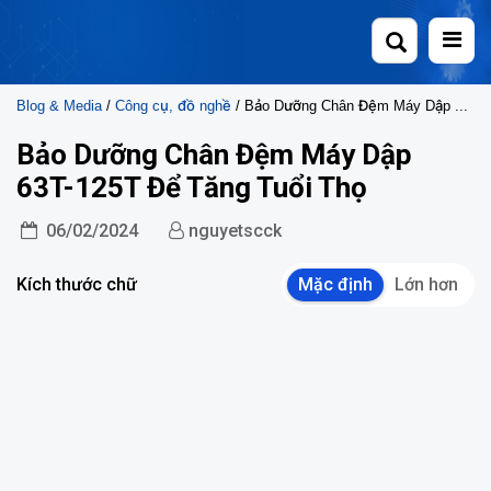
Skip
to
content
Blog & Media
/
Công cụ, đồ nghề
/ Bảo Dưỡng Chân Đệm Máy Dập 63T-125T Để Tăng Tuổi Thọ
Bảo Dưỡng Chân Đệm Máy Dập
63T-125T Để Tăng Tuổi Thọ
06/02/2024
nguyetscck
Kích thước chữ
Mặc định
Lớn hơn