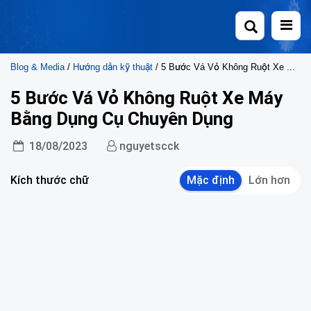
Skip
to
content
Blog & Media
/
Hướng dẫn kỹ thuật
/ 5 Bước Vá Vỏ Không Ruột Xe Máy Bằng Dụng Cụ Chuyên Dụng
5 Bước Vá Vỏ Không Ruột Xe Máy
Bằng Dụng Cụ Chuyên Dụng
18/08/2023
nguyetscck
Kích thước chữ
Mặc định
Lớn hơn