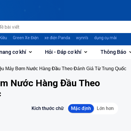
Kiều
Green Xe Điện
xe điện Panda
wynn's
dụng cụ mài
nang cơ khí
Hỏi - Đáp cơ khí
Thông Báo
iệu Máy Bơm Nước Hàng Đầu Theo Đánh Giá Từ Trung Quốc
ơm Nước Hàng Đầu Theo
c
Kích thước chữ
Mặc định
Lớn hơn